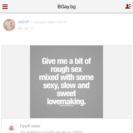
BGay.bg
colinF
създаде нова група
Ян 14 '17
Груб секс
За дивите и груби мъже в сайта