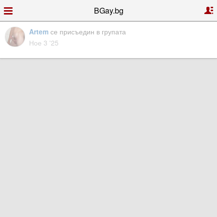
BGay.bg
Artem
се присъедин в групата
Ное 3 '25