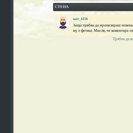
СТЕНА
user_4256
Защо трябва да иронизираш човека..
му е фетиш. Мисля, че коментара ти
Трябва да в