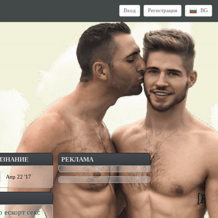
Вход
Регистрация
BG
ИЗНАНИЕ
РЕКЛАМА
Апр 22 '17
р ескорт
секс