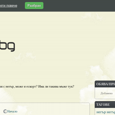
ети повече
Разбрах
ОБЯВА/ПР
ая с негър, може и ескорт? Има ли такива мъже тук?
Добавено
ТАГОВЕ
Начало
негър
негъ