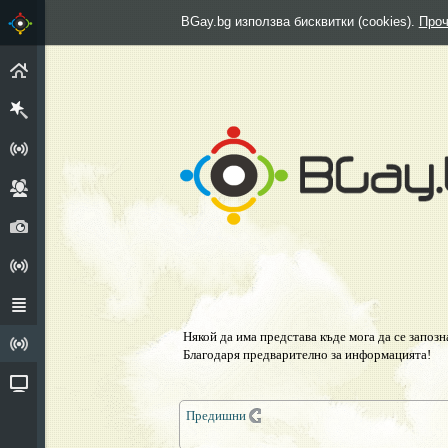
BGay.bg използва бисквитки (cookies).
Проч
НАЧАЛО
РЕГИСТРИРАЙ СЕ
ГРУПИ
СНИМКИ
АНКЕТИ
ФОРУМ
Някой да има представа къде мога да се запозн
ИЗПОВЕДАЛНЯ
Благодаря предварително за информацията!
ВИДЕО
Предишни