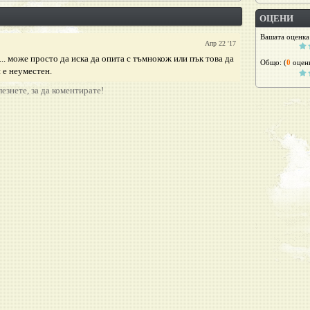
ОЦЕНИ
Вашата оценка
Апр 22 '17
. може просто да иска да опита с тъмнокож или пък това да
Общо:
(
0
оцен
 е неуместен.
лезнете, за да коментирате!