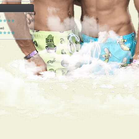
:
ки)