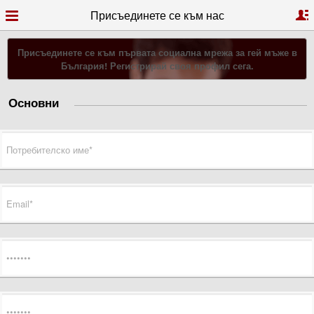
Присъединете се към нас
Присъединете се към първата социална мрежа за гей мъже в
България! Регистрирай своя профил сега.
Основни