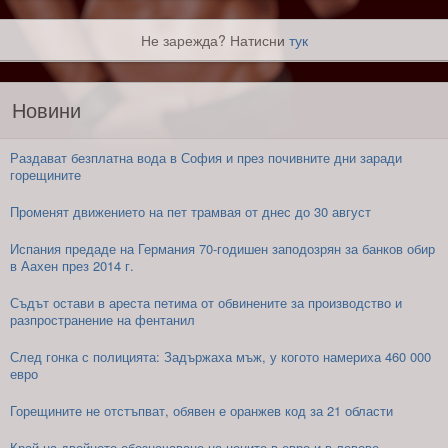
Не зарежда? Натисни
тук
Новини
Раздават безплатна вода в София и през почивните дни заради
горещините
Променят движението на пет трамвая от днес до 30 август
Испания предаде на Германия 70-годишен заподозрян за банков обир
в Аахен през 2014 г.
Съдът остави в ареста петима от обвинените за производство и
разпространение на фентанил
След гонка с полицията: Задържаха мъж, у когото намериха 460 000
евро
Горещините не отстъпват, обявен е оранжев код за 21 области
Край на двойното обозначаване на цените в евро и в левове