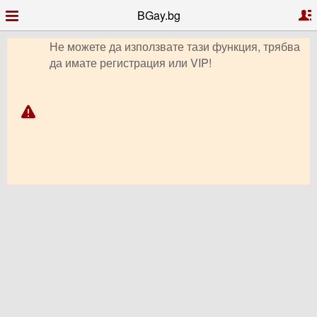
BGay.bg
Не можете да използвате тази функция, трябва
да имате регистрация или VIP!
Гей запознанства, Гей чат, Гей профили, Гей
обяви,
Гей форум, видео чат, снимки, клипове, Гей
България,
Гриндър, Грайндър, Гриндар, Гриндер, Grindr,
Гей Ромео, Планет Ромео, Гей сайт,
PlanetRomeo