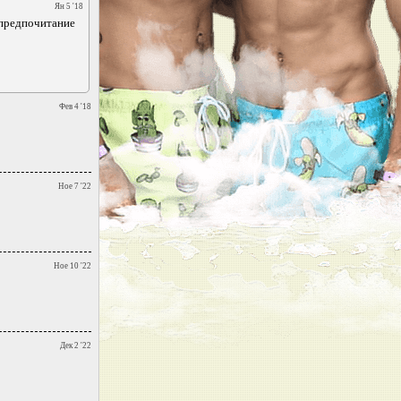
Ян 5 '18
а предпочитание
Фев 4 '18
Ное 7 '22
Ное 10 '22
Дек 2 '22