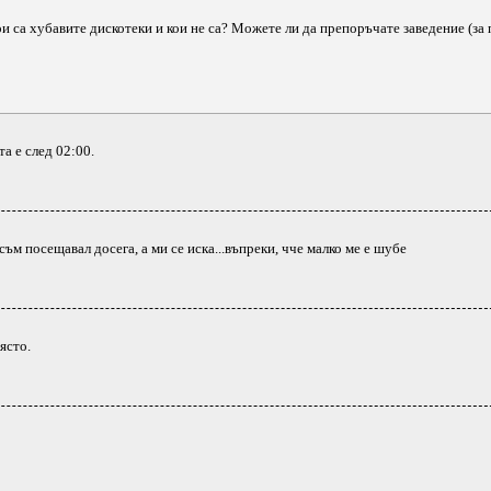
ои са хубавите дискотеки и кои не са? Можете ли да препоръчате заведение (з
та е след 02:00.
ъм посещавал досега, а ми се иска...въпреки, чче малко ме е шубе
място.