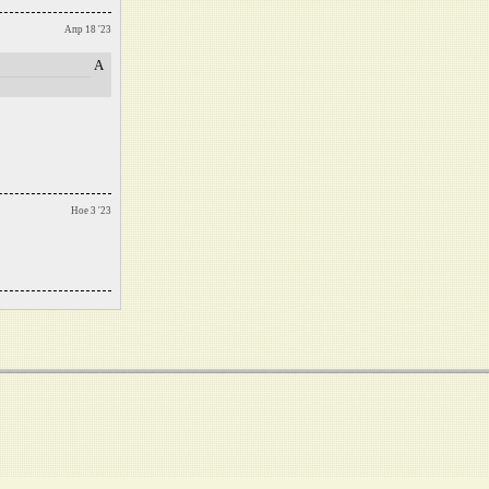
Апр 18 '23
А
Ное 3 '23