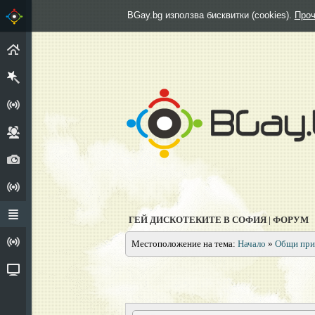
BGay.bg използва бисквитки (cookies).
Проч
НАЧАЛО
РЕГИСТРИРАЙ СЕ
ГРУПИ
СНИМКИ
АНКЕТИ
ФОРУМ
ГЕЙ ДИСКОТЕКИТЕ В СОФИЯ | ФОРУМ
ИЗПОВЕДАЛНЯ
Местоположение на тема:
Начало
»
Общи при
ВИДЕО