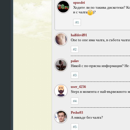
opusdei
Ходите ли по такива дискотеки? К
и с чалга
)?
#1
halfdevil91
One to one има чалга, в събота чалга
#2
palav
Някой с по-прясна информация? Не с
#3
user_4256
Steps в момента е най-вървежното 
#4
Pesho93
А някъде без чалга?
#5