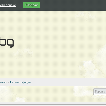
ети повече
Разбрах
казки
»
Основен форум