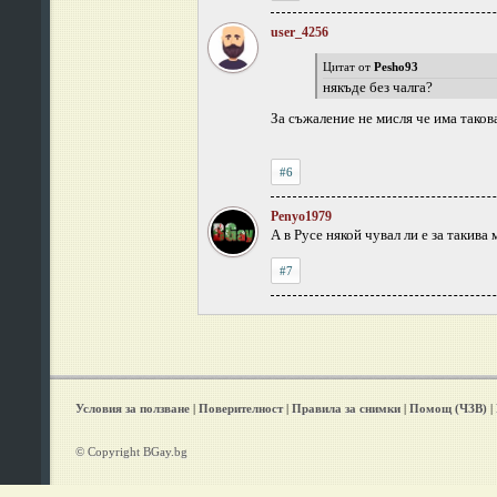
user_4256
Цитат от
Pesho93
някъде без чалга?
За съжаление не мисля че има тако
#6
Penyo1979
А в Русе някой чувал ли е за такива 
#7
Условия за ползване
|
Поверителност
|
Правила за снимки
|
Помощ (ЧЗВ)
|
© Copyright BGay.bg