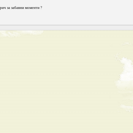
рич за забавни моменти ?