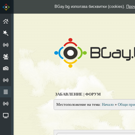
BGay.bg използва бисквитки (cookies).
Проч
НАЧАЛО
РЕГИСТРИРАЙ СЕ
ГРУПИ
СНИМКИ
АНКЕТИ
ФОРУМ
ЗАБАВЛЕНИЕ | ФОРУМ
ИЗПОВЕДАЛНЯ
Местоположение на тема:
Начало
»
Общи при
ВИДЕО