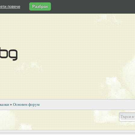
ети повече
Разбрах
казки
»
Основен форум