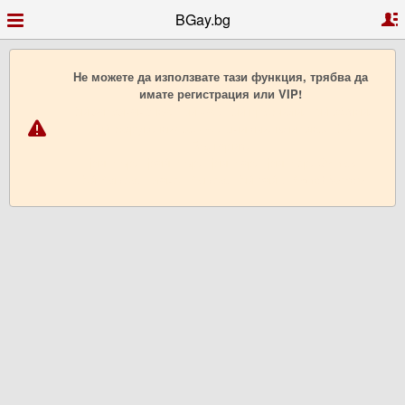
BGay.bg
Не можете да използвате тази функция, трябва да
имате регистрация или VIP!
Гей запознанства, Гей чат, Гей профили, Гей обяви,
Гей форум, видео чат, снимки, клипове, Гей
България,
Гриндър, Грайндър, Гриндар, Гриндер, Grindr,
Гей Ромео, Планет Ромео, Гей сайт, PlanetRomeo