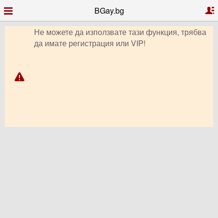
BGay.bg
Не можете да използвате тази функция, трябва
да имате регистрация или VIP!
Гей запознанства, Гей чат, Гей профили, Гей
обяви,
Гей форум, видео чат, снимки, клипове, Гей
България,
Гриндър, Грайндър, Гриндар, Гриндер, Grindr,
Гей Ромео, Планет Ромео, Гей сайт,
PlanetRomeo