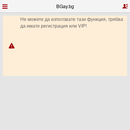
BGay.bg
Не можете да използвате тази функция, трябва
да имате регистрация или VIP!
Гей запознанства, Гей чат, Гей профили, Гей
обяви,
Гей форум, видео чат, снимки, клипове, Гей
България,
Гриндър, Грайндър, Гриндар, Гриндер, Grindr,
Гей Ромео, Планет Ромео, Гей сайт,
PlanetRomeo