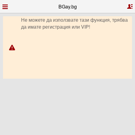
BGay.bg
Не можете да използвате тази функция, трябва
да имате регистрация или VIP!
Гей запознанства, Гей чат, Гей профили, Гей
обяви,
Гей форум, видео чат, снимки, клипове, Гей
България,
Гриндър, Грайндър, Гриндар, Гриндер, Grindr,
Гей Ромео, Планет Ромео, Гей сайт,
PlanetRomeo