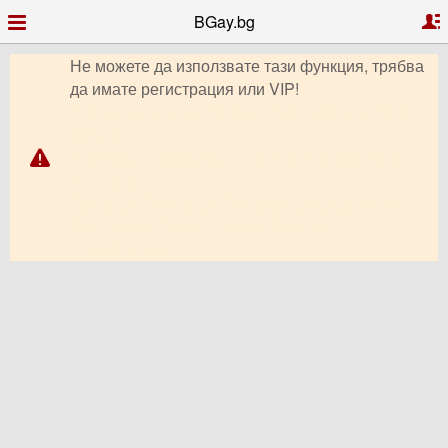
BGay.bg
Не можете да използвате тази функция, трябва
да имате регистрация или VIP!
Гей запознанства, Гей чат, Гей профили, Гей
обяви,
Гей форум, видео чат, снимки, клипове, Гей
България,
Гриндър, Грайндър, Гриндар, Гриндер, Grindr,
Гей Ромео, Планет Ромео, Гей сайт,
PlanetRomeo