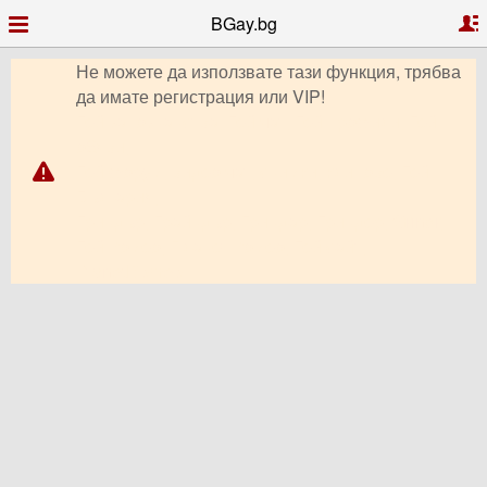
BGay.bg
Не можете да използвате тази функция, трябва
да имате регистрация или VIP!
Гей запознанства, Гей чат, Гей профили, Гей
обяви,
Гей форум, видео чат, снимки, клипове, Гей
България,
Гриндър, Грайндър, Гриндар, Гриндер, Grindr,
Гей Ромео, Планет Ромео, Гей сайт,
PlanetRomeo