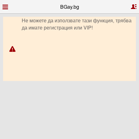
BGay.bg
Не можете да използвате тази функция, трябва
да имате регистрация или VIP!
Гей запознанства, Гей чат, Гей профили, Гей
обяви,
Гей форум, видео чат, снимки, клипове, Гей
България,
Гриндър, Грайндър, Гриндар, Гриндер, Grindr,
Гей Ромео, Планет Ромео, Гей сайт,
PlanetRomeo