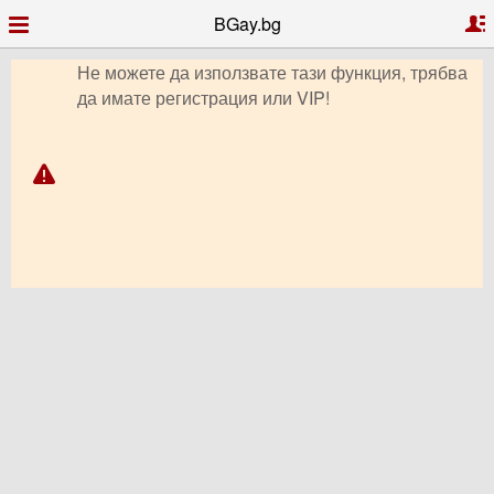
BGay.bg
Не можете да използвате тази функция, трябва
да имате регистрация или VIP!
Гей запознанства, Гей чат, Гей профили, Гей
обяви,
Гей форум, видео чат, снимки, клипове, Гей
България,
Гриндър, Грайндър, Гриндар, Гриндер, Grindr,
Гей Ромео, Планет Ромео, Гей сайт,
PlanetRomeo