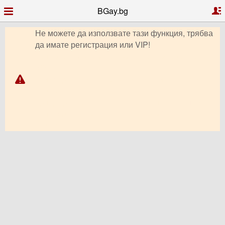
BGay.bg
Не можете да използвате тази функция, трябва
да имате регистрация или VIP!
Гей запознанства, Гей чат, Гей профили, Гей
обяви,
Гей форум, видео чат, снимки, клипове, Гей
България,
Гриндър, Грайндър, Гриндар, Гриндер, Grindr,
Гей Ромео, Планет Ромео, Гей сайт,
PlanetRomeo