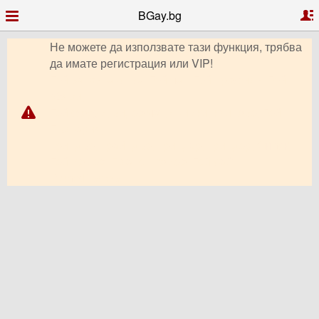
BGay.bg
Не можете да използвате тази функция, трябва
да имате регистрация или VIP!
Гей запознанства, Гей чат, Гей профили, Гей
обяви,
Гей форум, видео чат, снимки, клипове, Гей
България,
Гриндър, Грайндър, Гриндар, Гриндер, Grindr,
Гей Ромео, Планет Ромео, Гей сайт,
PlanetRomeo