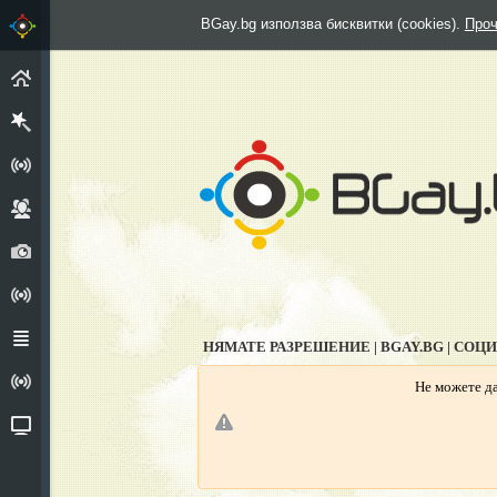
BGay.bg използва бисквитки (cookies).
Проч
НАЧАЛО
РЕГИСТРИРАЙ СЕ
ГРУПИ
СНИМКИ
АНКЕТИ
ФОРУМ
НЯМАТЕ РАЗРЕШЕНИЕ | BGAY.BG | СОЦ
ИЗПОВЕДАЛНЯ
Не можете да
ВИДЕО
Г