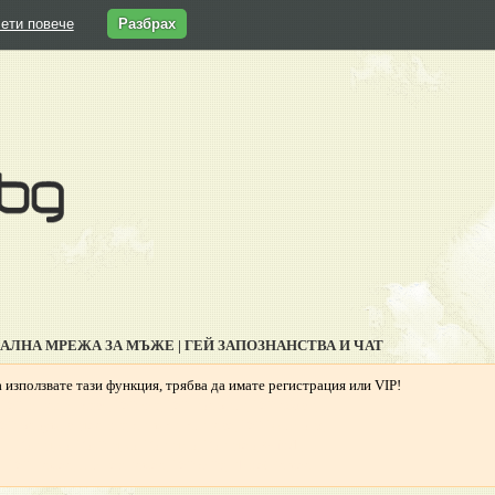
ети повече
Разбрах
ИАЛНА МРЕЖА ЗА МЪЖЕ | ГЕЙ ЗАПОЗНАНСТВА И ЧАТ
 използвате тази функция, трябва да имате регистрация или VIP!
Гей запознанства, Гей чат, Гей профили, Гей обяви,
ей форум, видео чат, снимки, клипове, Гей България,
Гриндър, Грайндър, Гриндар, Гриндер, Grindr,
Гей Ромео, Планет Ромео, Гей сайт, PlanetRomeo