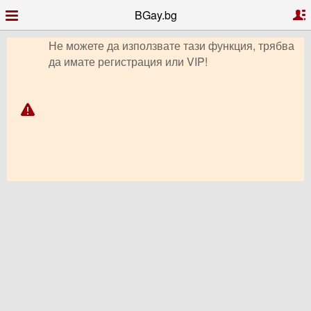
BGay.bg
Не можете да използвате тази функция, трябва
да имате регистрация или VIP!
Гей запознанства, Гей чат, Гей профили, Гей
обяви,
Гей форум, видео чат, снимки, клипове, Гей
България,
Гриндър, Грайндър, Гриндар, Гриндер, Grindr,
Гей Ромео, Планет Ромео, Гей сайт,
PlanetRomeo