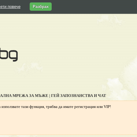
ети повече
Разбрах
ИАЛНА МРЕЖА ЗА МЪЖЕ | ГЕЙ ЗАПОЗНАНСТВА И ЧАТ
 използвате тази функция, трябва да имате регистрация или VIP!
Гей запознанства, Гей чат, Гей профили, Гей обяви,
ей форум, видео чат, снимки, клипове, Гей България,
Гриндър, Грайндър, Гриндар, Гриндер, Grindr,
Гей Ромео, Планет Ромео, Гей сайт, PlanetRomeo