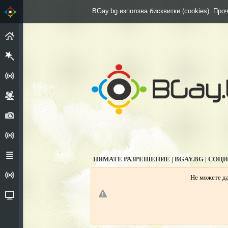
BGay.bg използва бисквитки (cookies).
Проч
НАЧАЛО
РЕГИСТРИРАЙ СЕ
ГРУПИ
СНИМКИ
АНКЕТИ
ФОРУМ
НЯМАТЕ РАЗРЕШЕНИЕ | BGAY.BG | СОЦ
ИЗПОВЕДАЛНЯ
Не можете да
ВИДЕО
Г