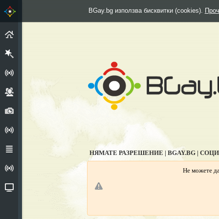
BGay.bg използва бисквитки (cookies).
Проч
НАЧАЛО
РЕГИСТРИРАЙ СЕ
ГРУПИ
СНИМКИ
АНКЕТИ
ФОРУМ
НЯМАТЕ РАЗРЕШЕНИЕ | BGAY.BG | СОЦ
ИЗПОВЕДАЛНЯ
Не можете да
ВИДЕО
Г