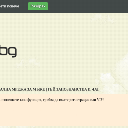
ети повече
Разбрах
ИАЛНА МРЕЖА ЗА МЪЖЕ | ГЕЙ ЗАПОЗНАНСТВА И ЧАТ
 използвате тази функция, трябва да имате регистрация или VIP!
Гей запознанства, Гей чат, Гей профили, Гей обяви,
ей форум, видео чат, снимки, клипове, Гей България,
Гриндър, Грайндър, Гриндар, Гриндер, Grindr,
Гей Ромео, Планет Ромео, Гей сайт, PlanetRomeo