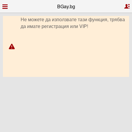
BGay.bg
Не можете да използвате тази функция, трябва
да имате регистрация или VIP!
Гей запознанства, Гей чат, Гей профили, Гей
обяви,
Гей форум, видео чат, снимки, клипове, Гей
България,
Гриндър, Грайндър, Гриндар, Гриндер, Grindr,
Гей Ромео, Планет Ромео, Гей сайт,
PlanetRomeo