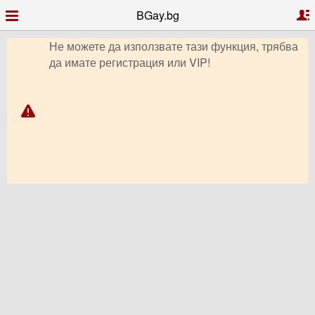
BGay.bg
Не можете да използвате тази функция, трябва
да имате регистрация или VIP!
Гей запознанства, Гей чат, Гей профили, Гей
обяви,
Гей форум, видео чат, снимки, клипове, Гей
България,
Гриндър, Грайндър, Гриндар, Гриндер, Grindr,
Гей Ромео, Планет Ромео, Гей сайт,
PlanetRomeo