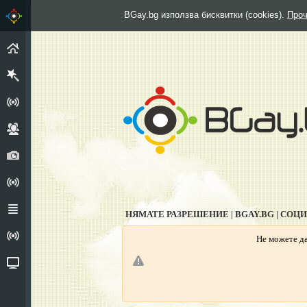
BGay.bg използва бисквитки (cookies).
Проч
НАЧАЛО
РЕГИСТРИРАЙ СЕ
ГРУПИ
СНИМКИ
АНКЕТИ
ФОРУМ
НЯМАТЕ РАЗРЕШЕНИЕ | BGAY.BG | СОЦ
ИЗПОВЕДАЛНЯ
Не можете да
ВИДЕО
Г