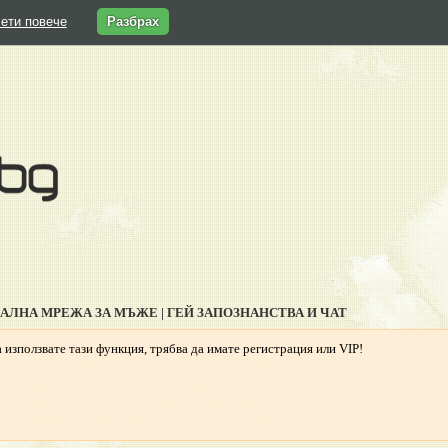
ети повече
Разбрах
ИАЛНА МРЕЖА ЗА МЪЖЕ | ГЕЙ ЗАПОЗНАНСТВА И ЧАТ
 използвате тази функция, трябва да имате регистрация или VIP!
Гей запознанства, Гей чат, Гей профили, Гей обяви,
ей форум, видео чат, снимки, клипове, Гей България,
Гриндър, Грайндър, Гриндар, Гриндер, Grindr,
Гей Ромео, Планет Ромео, Гей сайт, PlanetRomeo