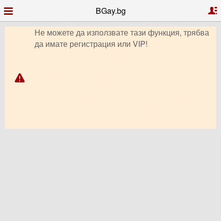
BGay.bg
Не можете да използвате тази функция, трябва
да имате регистрация или VIP!
Гей запознанства, Гей чат, Гей профили, Гей
обяви,
Гей форум, видео чат, снимки, клипове, Гей
България,
Гриндър, Грайндър, Гриндар, Гриндер, Grindr,
Гей Ромео, Планет Ромео, Гей сайт,
PlanetRomeo