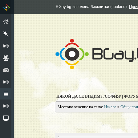
BGay.bg използва бисквитки (cookies).
Проч
НАЧАЛО
РЕГИСТРИРАЙ СЕ
ГРУПИ
СНИМКИ
АНКЕТИ
ФОРУМ
НЯКОЙ ДА СЕ ВИДИМ? /СОФИЯ/ | ФОРУ
ИЗПОВЕДАЛНЯ
Местоположение на тема:
Начало
»
Общи при
ВИДЕО