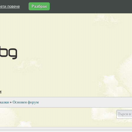
ети повече
Разбрах
М
казки
»
Основен форум