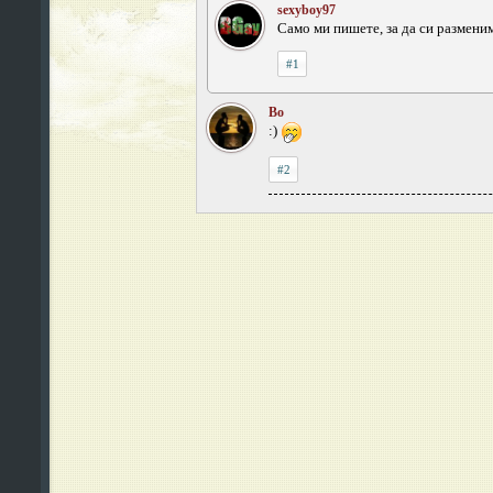
sexyboy97
Само ми пишете, за да си размени
#1
Bo
:)
#2