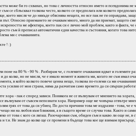
астта може би го схванах, но това с личността относно името и псевдонима не м
е съм се сблъсквал толкова често, колкото се предполага или колкото предполаг
це, което мисля че до някъде обяснява нещата, но все пак не ги оправдава, защ
ози път. Относно приемането не очаквам много, много да ни приемат, защото сме
 искреността ме афектира, което пак си е лично мой проблем, както и факта, че 
росто съм ѝ преписал автоматични едни качества и състояния, когато това нито
блема ми с очакванията.
те ! :)
ли поне на 80 % - 90 % . Разбирам че, с големите очаквания идват и големите р
 и до колко, но не мисля, че е имало момент в живота ми, когато не съм имал оч
момента, в който колкото повече ценна нещо, толкова по-големи са ми очаквания
оста усилия от моя страна, няма да разчитам само времето да си свърши работа
 хора - пак е според зависи. Понякога не се вълнувам от мнението на хората,
о се вълнувам от съвсем непознати хора. Например още ме човърка отвътре мне
голям грях от това да си убиец. По доста причини това ме издразни - това, че е 
чещо ни на любов към ближния, а в същото време се случва това. Както и самия
ко от това с кого си лягаш. Разочарован съм, обиден съм и какво ли още не, в 
а и т.н. Не знам до колко ще се промени в бъдеще това кое ще взимам присърце, 