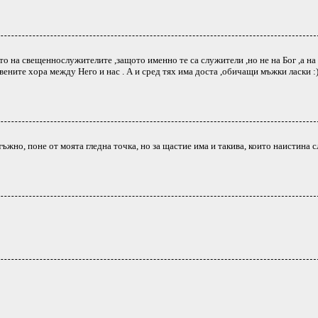
о на свещеннослужителите ,защото именно те са служители ,но не на Бог ,а на 
вените хора между Него и нас . А и сред тях има доста ,обичащи мъжки ласки :)
 тъжно, поне от моята гледна точка, но за щастие има и такива, които наистина с