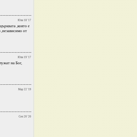
Юли 18 '17
църквата ,която е
 ,независимо от
Юли 19 '17
лужат на Бог,
Мар 22 '19
Сеп 20 '20