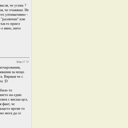
исля, че успях ?
ам, че очакваш. Не
ото ултимативно -
 "различни" или
съм го приел
 е явно, нито
Юли 17 '17
азочарования,
аквания за нещо
та. Вярвам че с
та :D
 било то
нието на един
човек с висша цел,
 факт, че
същото време го
но мога да се