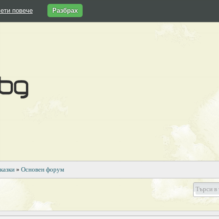
ети повече
Разбрах
казки
»
Основен форум