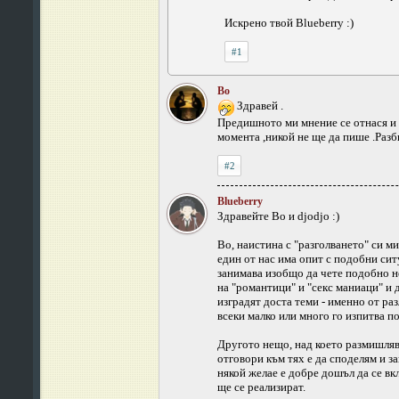
Искрено твой Blueberry :)
#1
Bo
Здравей .
Предишното ми мнение се отнася и д
момента ,никой не ще да пише .Разби
#2
Blueberry
Здравейте Bo и djodjo :)
Bo, наистина с "разголването" си м
един от нас има опит с подобни ситу
занимава изобщо да чете подобно нещ
на "романтици" и "секс маниаци" и д
изградят доста теми - именно от ра
всеки малко или много го изпитва п
Другото нещо, над което размишлява
отговори към тях е да споделям и за
някой желае е добре дошъл да се вкл
ще се реализират.