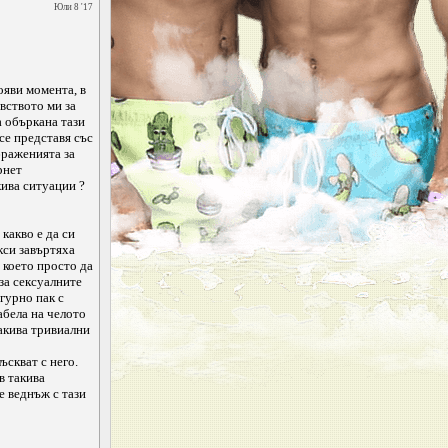
Юли 8 '17
ояви момента, в
вството ми за
а объркана тази
 се представя със
браженията за
рнет
кива ситуации ?
 какво е да си
кси завъртяха
, което просто да
за сексуалните
игурно пак с
абела на челото
такива тривиални
ъскват с него.
в такива
е веднъж с тази