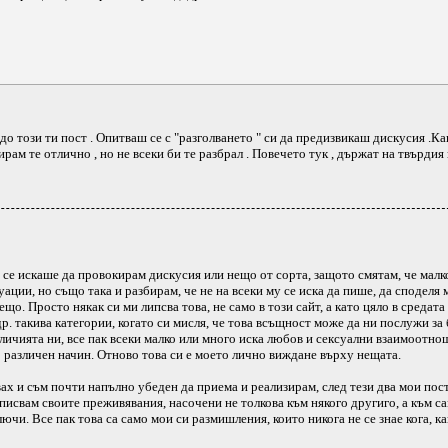
о този ти пост . Опитваш се с "разголването " си да предизвикаш дискусия .К
рам те отлично , но не всеки би те разбрал . Повечето тук , държат на твърдия
и се искаше да провокирам дискусия или нещо от сорта, защото смятам, че малк
ации, но също така и разбирам, че не на всеки му се иска да пише, да споделя 
о. Просто някак си ми липсва това, не само в този сайт, а като цяло в средата 
р. такива категории, когато си мисля, че това всъщност може да ни послужи за 
зличията ни, все пак всеки малко или много иска любов и сексуални взаимоотно
о различен начин. Отново това си е моето лично виждане върху нещата.
х и съм почти напълно убеден да приема и реализирам, след тези два мои пос
писвам своите преживявания, насочени не толкова към някого другиго, а към сам
ючи. Все пак това са само мои си размишления, които никога не се знае кога, к