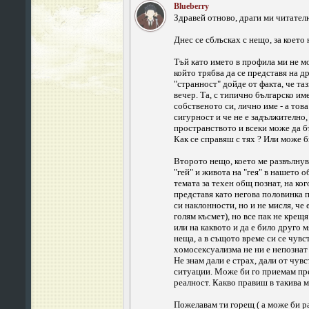
Blueberry
Здравей отново, драги ми читател
Днес се сблъсках с нещо, за което
Тъй като името в профила ми не мож
който трябва да се представя на д
"странност" дойде от факта, че таз
вечер. Та, с типично българско им
собственото си, лично име - а тов
сигурност и че не е задължително,
пространството и всеки може да бъ
Как се справяш с тях ? Или може 
Второто нещо, което ме развълнува 
"гей" и живота на "гея" в нашето 
темата за техен общ познат, на ко
представя като негова половинка 
си наклонности, но и не мисля, че
голям късмет), но все пак не крещя
или на каквото и да е било друго 
неща, а в същото време си се чувс
хомосексуализма не ни е непознат 
Не знам дали е страх, дали от чув
ситуации. Може би го приемам прек
реалност. Какво правиш в такива 
Пожелавам ти горещ ( а може би ра