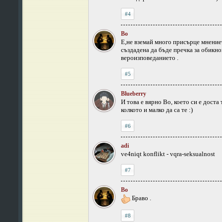
#4
Bo
Е,не вземай много присърце мнениет
създадена да бъде пречка за обикно
вероизповеданието .
#5
Blueberry
И това е вярно Bo, което си е доста
колкото и малко да са те :)
#6
adi
ve4niqt konflikt - vqra-seksualnost
#7
Bo
Браво .
#8