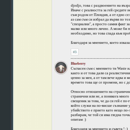
djodjo, това с раздвоението на възр
Иначе с реалността за гей средите н
съм родом от Пловдив, а от едно сел
аз сам съм си избрал да вървя по т
"специални", а просто самия факт за
малко или много лично. А може би п
необходимо, но това спада към про
Благодаря за мнението, което изказах
#3
Blueberry
Съгласен съм с мнението ти Waste и
както и от това дали са реалистични
ценно за мен, а от там вече идва и 
времето това ще се промени, но с д
Относно отношението на страничните
странични или не, а понякога мног
свещеник за това, че да си гей е по-
който служи на по-висше съзнание у
убийството е прието като нещо по-ле
разбирам, че той си има гледна точк
опитам :)
Благодаря за мнението и съвета ! :)