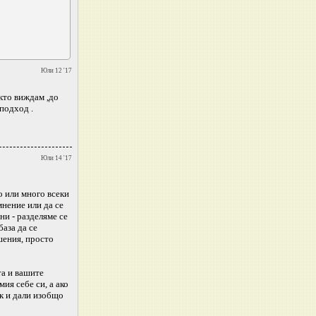
Юли 12 '17
акто виждам ,до
 подход .
Юли 14 '17
о или много всеки
мнение или да се
ни - разделяме се
база да се
шения, просто
та и вашите
ия себе си, а ако
ак и дали изобщо