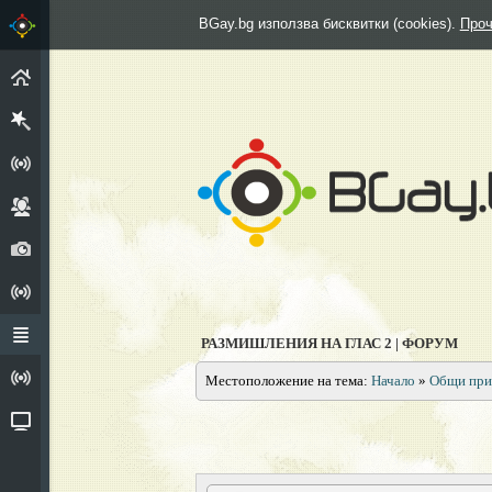
BGay.bg използва бисквитки (cookies).
Проч
НАЧАЛО
РЕГИСТРИРАЙ СЕ
ГРУПИ
СНИМКИ
АНКЕТИ
ФОРУМ
РАЗМИШЛЕНИЯ НА ГЛАС 2 | ФОРУМ
ИЗПОВЕДАЛНЯ
Местоположение на тема:
Начало
»
Общи при
ВИДЕО