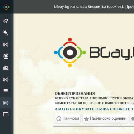
BGay.bg използва бисквитки (cookies).
Проч
НАЧАЛО
РЕГИСТРИРАЙ СЕ
ГРУПИ
СНИМКИ
АНКЕТИ
ФОРУМ
ОБЯВИ/ПРИЗНАНИЯ
ВСИЧКО ТУК ОСТАВА АНОНИМНО! ПУСНИ ОБЯВА
ИЗПОВЕДАЛНЯ
КОМЕНТАРЪТ ВИ ЩЕ ИЗЛЕЗЕ С ВАШЕТО ПОТРЕБ
АКО ПУБЛИКУВАТЕ ОБЯВА СЛОЖЕТЕ Т
ВИДЕО
Най-нови
Най-високо оценени