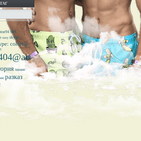
 ТАГ
sex
tear94
skype
e
sissy
ype: colorbg
r1
a404@ab
тория
лапане
разказ
нис
с