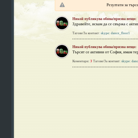
Резултати за търсе
Някой публикува обява/призна нещо:
Здравейте, искам да се свържа с акти
Тагове/За контакт:
skype: dance_floor1
Някой публикува обява/призна нещо:
Търсят се активни от София, имам тер
Коментари:
3
Тагове/За контакт:
skype: dan