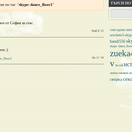
ТЪРСИ ПО
не по таг: "
skype: dance_floor1
"
вен от София за секс.
com
mor
hajdebe
Май 8 '22
sexcheto3-skyp
sk
bandi556
skype: dance_floo
ен ;)
zuek
Ян 11 '18
ce_floor1
v
ис
би
гей
любов
пасивен
пе
сек
свирка